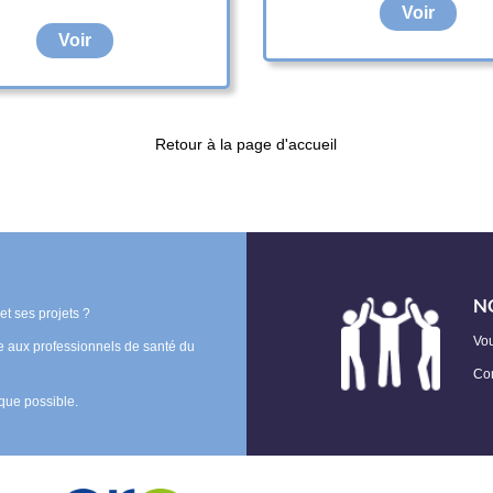
Voir
Voir
Retour à la page d'accueil
N
t ses projets ?
Vo
le aux professionnels de santé du
Com
que possible.