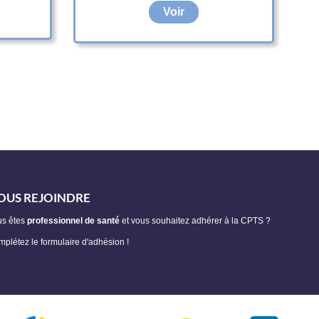
Voir
OUS REJOINDRE
us êtes
professionnel de santé
et vous souhaitez adhérer à la CPTS ?
plétez le formulaire d'adhésion !